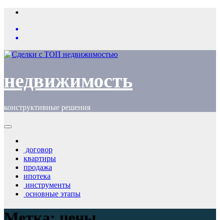
Перейти
к
содержимому
недвижимость
конструктивные решения
договор
квартиры
продажа
ипотека
инструменты
основные этапы
Метка:
цены