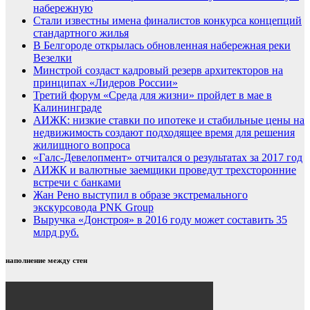
набережную
Стали известны имена финалистов конкурса концепций
стандартного жилья
В Белгороде открылась обновленная набережная реки
Везелки
Минстрой создаст кадровый резерв архитекторов на
принципах «Лидеров России»
Третий форум «Среда для жизни» пройдет в мае в
Калининграде
АИЖК: низкие ставки по ипотеке и стабильные цены на
недвижимость создают подходящее время для решения
жилищного вопроса
«Галс-Девелопмент» отчитался о результатах за 2017 год
АИЖК и валютные заемщики проведут трехсторонние
встречи с банками
Жан Рено выступил в образе экстремального
экскурсовода PNK Group
Выручка «Донстроя» в 2016 году может составить 35
млрд руб.
наполнение между стен