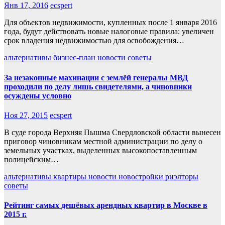
Янв 17, 2016
ecspert
Для объектов недвижимости, купленных после 1 января 2016
года, будут действовать новые налоговые правила: увеличен
срок владения недвижимостью для освобождения…
альтернативы
бизнес-план
новости
советы
За незаконные махинации с землёй генералы МВД
проходили по делу лишь свидетелями, а чиновники
осуждены условно
Ноя 27, 2015
ecspert
В суде города Верхняя Пышма Свердловской области вынесен
приговор чиновникам местной администрации по делу о
земельных участках, выделенных высокопоставленным
полицейским…
альтернативы
квартиры
новости
новостройки
риэлторы
советы
Рейтинг самых дешёвых арендных квартир в Москве в
2015 г.