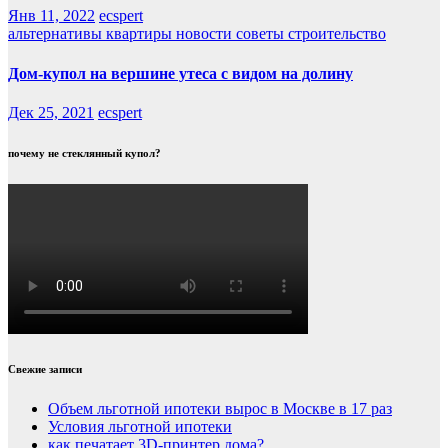
Янв 11, 2022
ecspert
альтернативы
квартиры
новости
советы
строительство
Дом-купол на вершине утеса с видом на долину
Дек 25, 2021
ecspert
почему не стеклянный купол?
Свежие записи
Объем льготной ипотеки вырос в Москве в 17 раз
Условия льготной ипотеки
как печатает 3D-принтер дома?