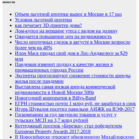
новости
Объем льготной ипотеки вырос в Москве в 17 раз
Условия льготной ипотеки
как печатает 3D-принтер дома?
Дом-купол на вершине утеса с видом на долину
Ожидается повышение цен на недвижимость
Число ипотечных сделок в августе в Москве возросло
более чем на 40%
Илон Маск продал свой дом в Лос-Анджелесе за $29
млн
Пандемия изменит подход к качеству жизни в
промышленных городах России
Эксперты прогнозируют снижение стоимости аренды
жилья после пандемии
Выставлена самая низкая аренда коммерческой
недвижимости в Новой Москве 500р
Новогодний корпоратив в Billys-Band
ЕГРН стоимостью почти 1 млрд руб. не заработал в срок
Игорь Шувалов посетил павильон АИЖК на ВЭФ-2017
Госкомпании за год закупили товаров и услуг у
тульских МСП на 3,7 млрд рублей
Коттеджный поселок «Березки» стал победителем
European Property Awards 2017-2018
В Новосибирске откроют обновленную Михайловскую