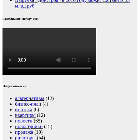
Выручка «Донстроя» в 2016 году может составить 35
млрд руб.
наполнение между стен
Недвижимость
альтернативы
(12)
бизнес-план
(4)
ипотека
(6)
квартиры
(12)
новости
(65)
новостройки
(15)
продажа
(10)
риэлторы
(54)