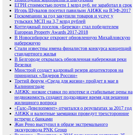
ЕГРН стоимостью почти 1 млрд руб. не заработал в срок
Игорь Шувалов посетил павильон АИЖК на ВЭФ-2017
Госкомпании за год закупили товаров и услуг у
тульских МСП на 3,7 млрд рублей
Коттеджный поселок «Березки» стал победителем
European Property Awards 2017-2018
В Новосибирске откроют обновленную Михайловскую
набережную
Стали известны имена финалистов конкурса концепций
стандартного жилья
В Белгороде открылась обновленная набережная реки
Везелки
Минстрой создаст кадровый резерв архитекторов на
принципах «Лидеров России»
Третий форум «Среда для жизни» пройдет в мае в
Калининграде
АИЖК: низкие ставки по ипотеке и стабильные цены на
недвижимость создают подходящее время для решения
жилищного вопроса
«Галс-Девелопмент» отчитался о результатах за 2017 год
АИЖК и валютные заемщики проведут трехсторонние
встречи с банками
Жан Рено выступил в образе экстремального
экскурсовода PNK Group