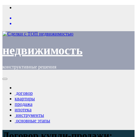
Перейти
к
содержимому
недвижимость
конструктивные решения
договор
квартиры
продажа
ипотека
инструменты
основные этапы
Договор купли-продажи: