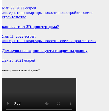
Май 22, 2022
ecspert
альтернативы
квартиры
новости
новостройки
советы
строительство
как печатает 3D-принтер дома?
Янв 11, 2022
ecspert
альтернативы
квартиры
новости
советы
строительство
Дом-купол на вершине утеса с видом на долину
Дек 25, 2021
ecspert
почему не стеклянный купол?