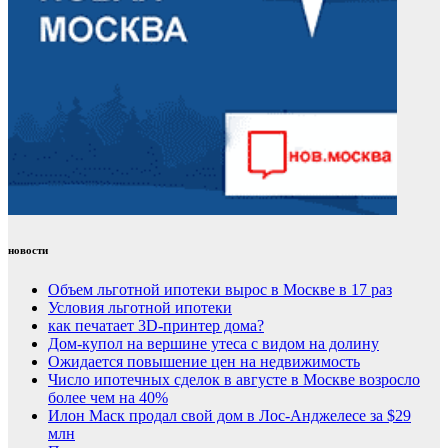
новости
Объем льготной ипотеки вырос в Москве в 17 раз
Условия льготной ипотеки
как печатает 3D-принтер дома?
Дом-купол на вершине утеса с видом на долину
Ожидается повышение цен на недвижимость
Число ипотечных сделок в августе в Москве возросло
более чем на 40%
Илон Маск продал свой дом в Лос-Анджелесе за $29
млн