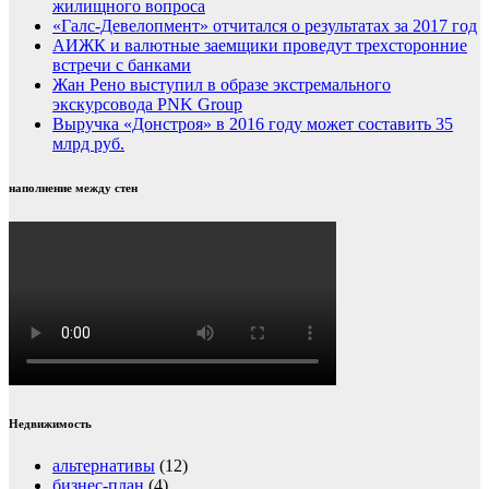
жилищного вопроса
«Галс-Девелопмент» отчитался о результатах за 2017 год
АИЖК и валютные заемщики проведут трехсторонние
встречи с банками
Жан Рено выступил в образе экстремального
экскурсовода PNK Group
Выручка «Донстроя» в 2016 году может составить 35
млрд руб.
наполнение между стен
Недвижимость
альтернативы
(12)
бизнес-план
(4)