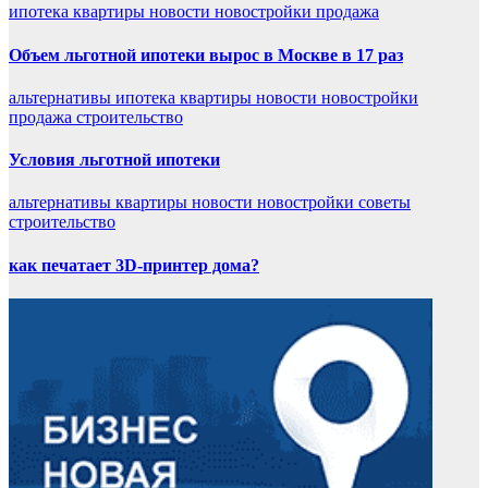
ипотека
квартиры
новости
новостройки
продажа
Объем льготной ипотеки вырос в Москве в 17 раз
альтернативы
ипотека
квартиры
новости
новостройки
продажа
строительство
Условия льготной ипотеки
альтернативы
квартиры
новости
новостройки
советы
строительство
как печатает 3D-принтер дома?