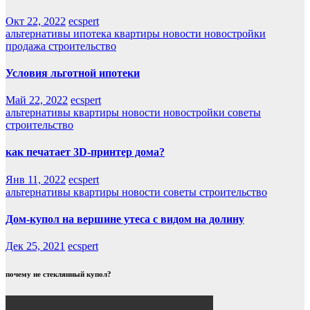
Окт 22, 2022
ecspert
альтернативы
ипотека
квартиры
новости
новостройки
продажа
строительство
Условия льготной ипотеки
Май 22, 2022
ecspert
альтернативы
квартиры
новости
новостройки
советы
строительство
как печатает 3D-принтер дома?
Янв 11, 2022
ecspert
альтернативы
квартиры
новости
советы
строительство
Дом-купол на вершине утеса с видом на долину
Дек 25, 2021
ecspert
почему не стеклянный купол?