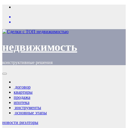
Перейти
к
содержимому
недвижимость
конструктивные решения
договор
квартиры
продажа
ипотека
инструменты
основные этапы
новости
риэлторы