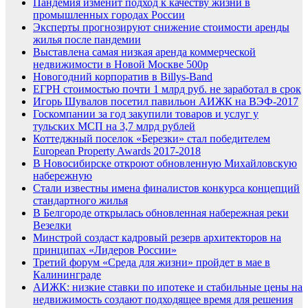
Пандемия изменит подход к качеству жизни в
промышленных городах России
Эксперты прогнозируют снижение стоимости аренды
жилья после пандемии
Выставлена самая низкая аренда коммерческой
недвижимости в Новой Москве 500р
Новогодний корпоратив в Billys-Band
ЕГРН стоимостью почти 1 млрд руб. не заработал в срок
Игорь Шувалов посетил павильон АИЖК на ВЭФ-2017
Госкомпании за год закупили товаров и услуг у
тульских МСП на 3,7 млрд рублей
Коттеджный поселок «Березки» стал победителем
European Property Awards 2017-2018
В Новосибирске откроют обновленную Михайловскую
набережную
Стали известны имена финалистов конкурса концепций
стандартного жилья
В Белгороде открылась обновленная набережная реки
Везелки
Минстрой создаст кадровый резерв архитекторов на
принципах «Лидеров России»
Третий форум «Среда для жизни» пройдет в мае в
Калининграде
АИЖК: низкие ставки по ипотеке и стабильные цены на
недвижимость создают подходящее время для решения