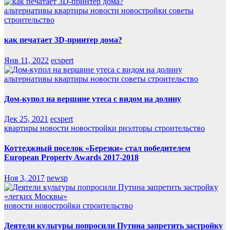
альтернативы
квартиры
новости
новостройки
советы
строительство
как печатает 3D-принтер дома?
Янв 11, 2022
ecspert
альтернативы
квартиры
новости
советы
строительство
Дом-купол на вершине утеса с видом на долину
Дек 25, 2021
ecspert
квартиры
новости
новостройки
риэлторы
строительство
Коттеджный поселок «Березки» стал победителем
European Property Awards 2017-2018
Ноя 3, 2017
newsp
новости
новостройки
строительство
Деятели культуры попросили Путина запретить застройку